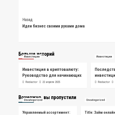
Post
Назад
Идеи бизнес своими руками дома
Navigation
Больше историй
Инвестиции
Инвестиции
Инвестиция в криптовалюту:
Последств
Руководство для начинающих
инвестици
Redactor
Redactor
22 апреля 2025
Возможно, вы пропустили
Uncategorized
Uncategorized
Управляемый ассортимент:
Title: Займ онлай