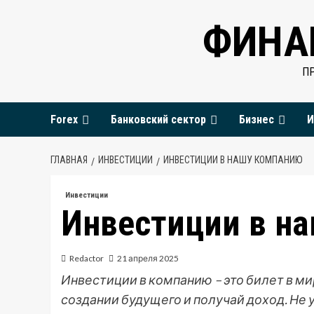
Перейти
ФИНА
к
содержимому
П
Forex
Банковский сектор
Бизнес
И
ГЛАВНАЯ
ИНВЕСТИЦИИ
ИНВЕСТИЦИИ В НАШУ КОМПАНИЮ
Инвестиции
Инвестиции в н
Redactor
21 апреля 2025
Инвестиции в компанию – это билет в ми
создании будущего и получай доход. Не 