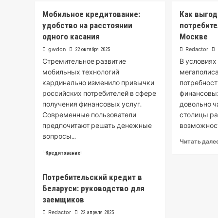
Займ
Мобильное кредитование:
Как выгод
на
карту
удобство на расстоянии
потребите
Тинькофф
одного касания
Москве
срочно
gwdon
Redactor
22 октября 2025
и
ночью:
Стремительное развитие
В условиях
реально
мобильных технологий
мегаполиса
ли
кардинально изменило привычки
потребност
получить
российских потребителей в сфере
финансовых
деньги
получения финансовых услуг.
довольно ч
круглосуточно
Современные пользователи
столицы р
предпочитают решать денежные
возможност
вопросы...
Читать дале
Read
Читать далее
Кредитование
more
about
Потребительский кредит в
Мобильное
Беларуси: руководство для
кредитование:
удобство
заемщиков
на
Redactor
22 апреля 2025
расстоянии