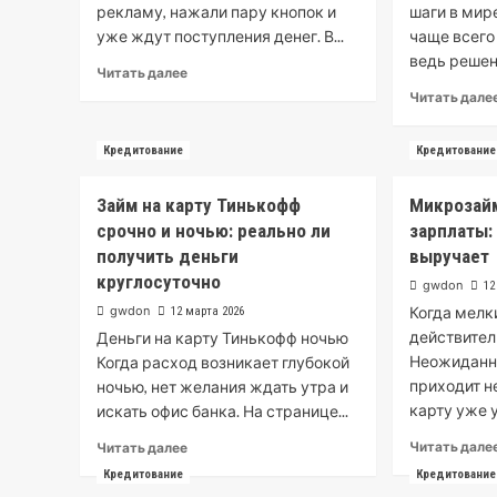
рекламу, нажали пару кнопок и
шаги в мир
уже ждут поступления денег. В...
чаще всего
ведь решен
Read
Читать далее
more
Читать дале
about
Что
Кредитование
Кредитование
важно
знать
перед
Займ на карту Тинькофф
Микрозайм
тем
срочно и ночью: реально ли
зарплаты:
как
получить деньги
выручает
взять
круглосуточно
микрокредит
gwdon
12
впервые
gwdon
Когда мел
12 марта 2026
действител
Деньги на карту Тинькофф ночью
Неожиданна
Когда расход возникает глубокой
приходит не
ночью, нет желания ждать утра и
карту уже у
искать офис банка. На странице...
Read
Читать дале
Читать далее
more
Кредитование
Кредитование
about