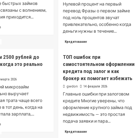
е быстрых займов
Нулевой процент на первый
 связаны с волнением,
перевод Фразы о первом займе
ия приходится...
под ноль процентов звучат
привлекательно, особенно когда
Read
е
деньги нужны в течение...
more
about
Read
Читать далее
Кредитование
Как
more
взять
about
займ
 2500 рублей до
ТОП ошибок при
Займ
онлайн
 когда это реально
самостоятельном оформлении
на
без
карту
кредита под залог и как
ошибок:
Кукуруза
брокер их помогает избежать
советы
 марта 2026
онлайн
для
кий микрозайм
gwdon
14 февраля 2026
под
новичков
0
ьно выручает
Главные ошибки при залоговом
процентов:
я трата чаще всего
кредите Многие уверены, что
реально
 в тот день, когда на
оформление крупного займа под
ли
пала зарплата,...
недвижимость — это простая
взять
подача заявки и пара...
первый
Read
е
займ
more
Read
Читать далее
Кредитование
без
about
more