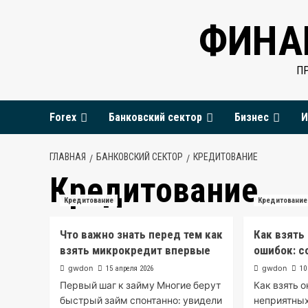
Перейти
ФИНА
к
содержимому
П
Forex
Банковский сектор
Бизнес
И
ГЛАВНАЯ
БАНКОВСКИЙ СЕКТОР
КРЕДИТОВАНИЕ
Кредитование
Кредитование
Кредитование
Что важно знать перед тем как
Как взять
взять микрокредит впервые
ошибок: с
gwdon
gwdon
15 апреля 2026
10
Первый шаг к займу Многие берут
Как взять 
быстрый займ спонтанно: увидели
неприятны