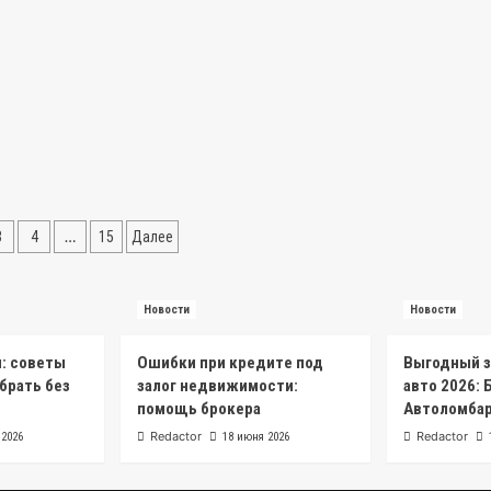
Москве
ация
…
3
4
15
Далее
ей
Новости
Новости
н: советы
Ошибки при кредите под
Выгодный з
брать без
залог недвижимости:
авто 2026: 
помощь брокера
Автоломба
Redactor
Redactor
 2026
18 июня 2026