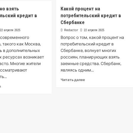
переплаты
Микрозайм
about
но взять
Какой процент на
2500
ТОП
рублей
льский кредит в
потребительский кредит в
ошибок
до
при
Сбербанке
зарплаты:
самостоятельном
Redactor
22 апреля 2025
22 апреля 2025
когда
оформлении
это
 современного
Вопрос о том, какой процент на
кредита
реально
под
, такого как Москва,
потребительский кредит в
выручает
залог
ь в дополнительных
Сбербанке, волнует многих
и
 ресурсах возникает
россиян, планирующих взять
как
асто. Многие жители
заемные средства. Сбербанк,
брокер
ассматривают
являясь одним...
их
ь...
помогает
Read
Читать далее
избежать
more
Read
е
about
more
Какой
about
процент
Как
на
выгодно
потребительский
взять
кредит
потребительский
в
кредит
Сбербанке
в