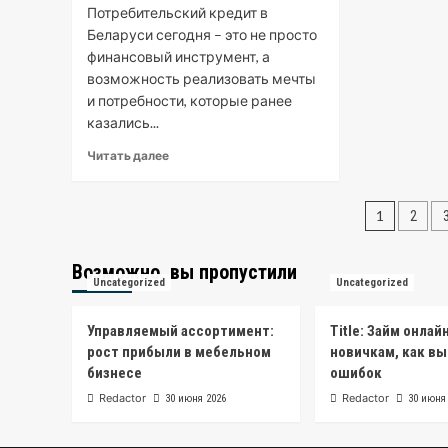
Потребительский кредит в
одного
касания
Беларуси сегодня – это не просто
финансовый инструмент, а
возможность реализовать мечты
и потребности, которые ранее
казались...
Read
Читать далее
more
about
Пагин
Потребительский
1
2
кредит
запис
в
Беларуси:
Возможно, вы пропустили
Uncategorized
Uncategorized
руководство
для
заемщиков
Управляемый ассортимент:
Title: Займ онлай
рост прибыли в мебельном
новичкам, как вы
бизнесе
ошибок
Redactor
Redactor
30 июня 2026
30 июня