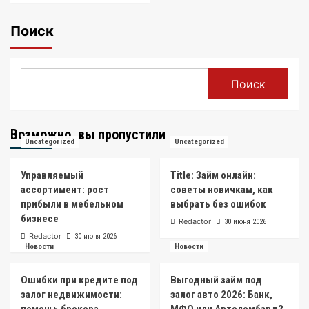
Поиск
Поиск
Возможно, вы пропустили
Uncategorized
Uncategorized
Управляемый
Title: Займ онлайн:
ассортимент: рост
советы новичкам, как
прибыли в мебельном
выбрать без ошибок
бизнесе
Redactor
30 июня 2026
Redactor
30 июня 2026
Новости
Новости
Ошибки при кредите под
Выгодный займ под
залог недвижимости:
залог авто 2026: Банк,