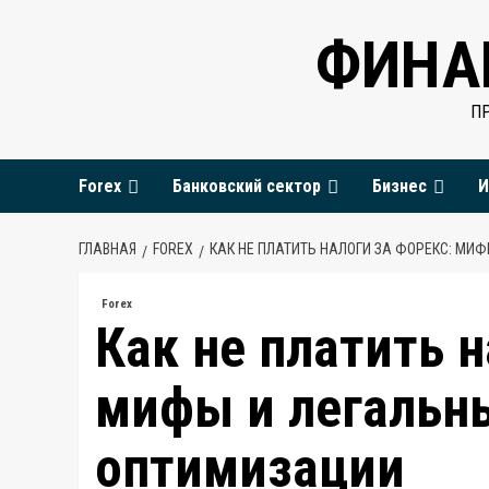
Перейти
ФИНА
к
содержимому
П
Forex
Банковский сектор
Бизнес
И
ГЛАВНАЯ
FOREX
КАК НЕ ПЛАТИТЬ НАЛОГИ ЗА ФОРЕКС: МИ
Forex
Как не платить н
мифы и легальн
оптимизации