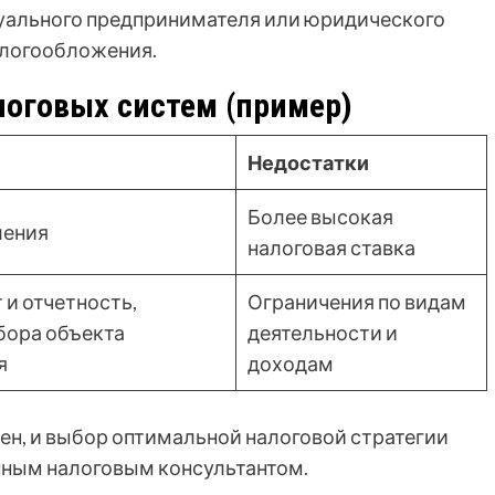
дуального предпринимателя или юридического
алогообложения.
логовых систем (пример)
Недостатки
Более высокая
ления
налоговая ставка
и отчетность,
Ограничения по видам
бора объекта
деятельности и
я
доходам
ен, и выбор оптимальной налоговой стратегии
нным налоговым консультантом.