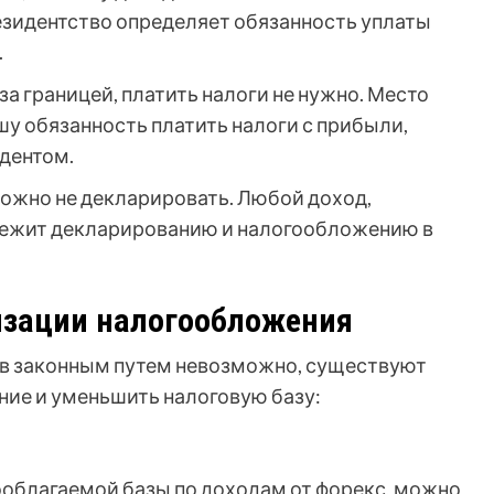
езидентство определяет обязанность уплаты
.
а границей, платить налоги не нужно. Место
шу обязанность платить налоги с прибыли,
дентом.
ожно не декларировать. Любой доход,
лежит декларированию и налогообложению в
изации налогообложения
ов законным путем невозможно, существуют
ие и уменьшить налоговую базу:
ооблагаемой базы по доходам от форекс, можно