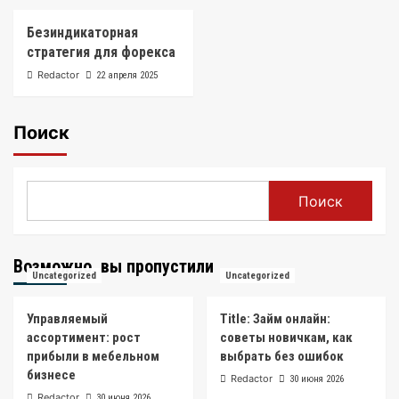
Безиндикаторная
стратегия для форекса
Redactor
22 апреля 2025
Поиск
Поиск
Возможно, вы пропустили
Uncategorized
Uncategorized
Управляемый
Title: Займ онлайн:
ассортимент: рост
советы новичкам, как
прибыли в мебельном
выбрать без ошибок
бизнесе
Redactor
30 июня 2026
Redactor
30 июня 2026