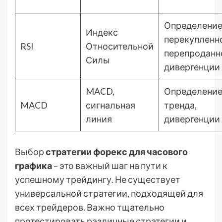
Определени
Индекс
перекупленн
RSI
Относительной
перепроданн
Силы
дивергенции
MACD,
Определени
MACD
сигнальная
тренда,
линия
дивергенции
Выбор
стратегии форекс для часового
графика
– это важный шаг на пути к
успешному трейдингу. Не существует
универсальной стратегии, подходящей для
всех трейдеров. Важно тщательно
протестировать различные стратегии и