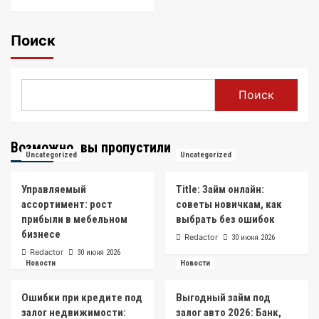
Поиск
Поиск
Возможно, вы пропустили
Uncategorized
Uncategorized
Управляемый
Title: Займ онлайн:
ассортимент: рост
советы новичкам, как
прибыли в мебельном
выбрать без ошибок
бизнесе
Redactor
30 июня 2026
Redactor
30 июня 2026
Новости
Новости
Ошибки при кредите под
Выгодный займ под
залог недвижимости:
залог авто 2026: Банк,