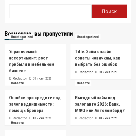
Поиск
Возможно, вы пропустили
Uncategorized
Uncategorized
Управляемый
Title: Займ онлайн:
ассортимент: рост
советы новичкам, как
прибыли в мебельном
выбрать без ошибок
бизнесе
Redactor
30 июня 2026
Redactor
30 июня 2026
Новости
Новости
Ошибки при кредите под
Выгодный займ под
залог недвижимости:
залог авто 2026: Банк,
помощь брокера
МФО или Автоломбард?
Redactor
Redactor
18 июня 2026
18 июня 2026
Новости