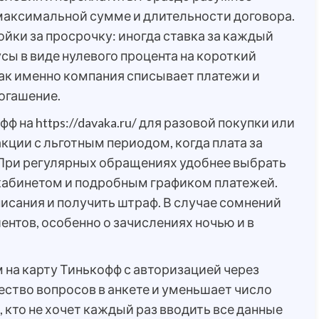
 максимальной сумме и длительности договора.
ойки за просрочку: иногда ставка за каждый
сы в виде нулевого процента на короткий
как именно компания списывает платежи и
огашение.
ф на https://davaka.ru/ для разовой покупки или
кции с льготным периодом, когда плата за
При регулярных обращениях удобнее выбрать
кабинетом и подробным графиком платежей.
писания и получить штраф. В случае сомнений
ентов, особенно о зачислениях ночью и в
на карту Тинькофф с авторизацией через
ество вопросов в анкете и уменьшает число
 кто не хочет каждый раз вводить все данные