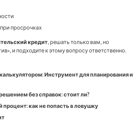
ности
 при просрочках
ительский кредит
‚ решать только вам‚ но
тив»‚ и подходите к этому вопросу ответственно.
калькулятором: Инструмент для планирования и
ешением без справок: стоит ли?
 процент: как не попасть в ловушку
ит