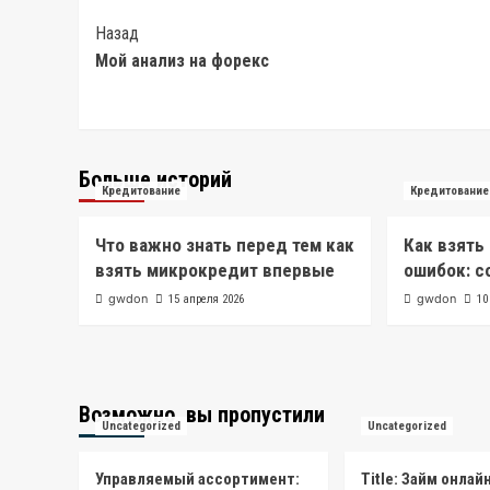
Post
Назад
Мой анализ на форекс
Navigation
Больше историй
Кредитование
Кредитование
Что важно знать перед тем как
Как взять
взять микрокредит впервые
ошибок: с
gwdon
gwdon
15 апреля 2026
10
Возможно, вы пропустили
Uncategorized
Uncategorized
Управляемый ассортимент:
Title: Займ онлай