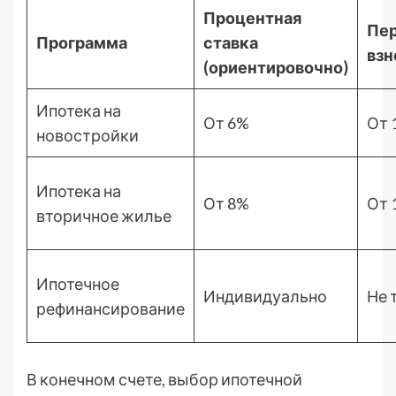
Процентная
Пе
Программа
ставка
взн
(ориентировочно)
Ипотека на
От 6%
От 
новостройки
Ипотека на
От 8%
От 
вторичное жилье
Ипотечное
Индивидуально
Не 
рефинансирование
В конечном счете, выбор ипотечной