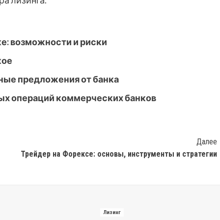
ра лизинга.
ке: возможности и риски
кое
дные предложения от банка
ых операций коммерческих банков
Далее
Трейдер на Форексе: основы, инструменты и стратегии
Лизинг