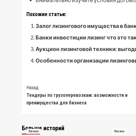
Внимательно изучите условия догово
Похожие статьи:
Залог лизингового имущества в бан
Банки инвестиции лизинг что это та
Аукцион лизинговой техники: выго
Особенности организации лизингов
Post
Назад
Тендеры по грузоперевозкам: возможности и
Navigation
преимущества для бизнеса
Больше историй
Лизинг
Лизинг