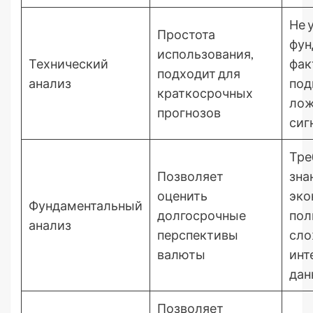
Не 
Простота
фун
использования,
Технический
фак
подходит для
анализ
под
краткосрочных
ло
прогнозов
сиг
Тре
Позволяет
зна
оценить
эко
Фундаментальный
долгосрочные
пол
анализ
перспективы
сло
валюты
инт
дан
Позволяет