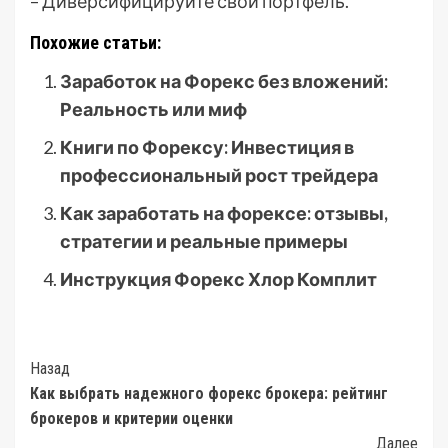
– Диверсифицируйте свой портфель.
Похожие статьи:
Заработок на Форекс без вложений:
Реальность или миф
Книги по Форексу: Инвестиция в
профессиональный рост трейдера
Как заработать на форексе: отзывы,
стратегии и реальные примеры
Инструкция Форекс Хлор Комплит
Post
Назад
Как выбрать надежного форекс брокера: рейтинг
Navigation
брокеров и критерии оценки
Далее