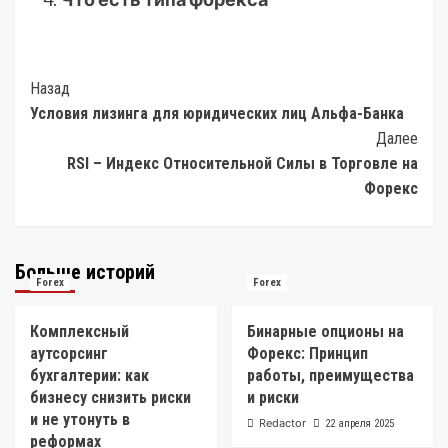
Post
Назад
Условия лизинга для юридических лиц Альфа-Банка
Navigation
Далее
RSI – Индекс Относительной Силы в Торговле на
Форекс
Больше историй
Forex
Forex
Комплексный
Бинарные опционы на
аутсорсинг
Форекс: Принцип
бухгалтерии: как
работы, преимущества
бизнесу снизить риски
и риски
и не утонуть в
Redactor
22 апреля 2025
реформах