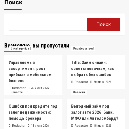
Поиск
Поиск
Возможно, вы пропустили
Uncategorized
Uncategorized
Управляемый
Title: Займ онлайн:
ассортимент: рост
советы новичкам, как
прибыли в мебельном
выбрать без ошибок
бизнесе
Redactor
30 июня 2026
Redactor
30 июня 2026
Новости
Новости
Ошибки при кредите под
Выгодный займ под
залог недвижимости:
залог авто 2026: Банк,
помощь брокера
МФО или Автоломбард?
Redactor
Redactor
18 июня 2026
18 июня 2026