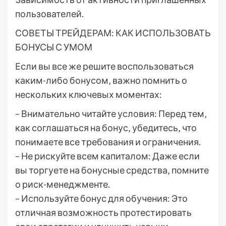
пользователей.
СОВЕТЫ ТРЕЙДЕРАМ: КАК ИСПОЛЬЗОВАТЬ
БОНУСЫ С УМОМ
Если вы все же решите воспользоваться
каким-либо бонусом‚ важно помнить о
нескольких ключевых моментах:
– Внимательно читайте условия: Перед тем‚
как соглашаться на бонус‚ убедитесь‚ что
понимаете все требования и ограничения.
– Не рискуйте всем капиталом: Даже если
вы торгуете на бонусные средства‚ помните
о риск-менеджменте.
– Используйте бонус для обучения: Это
отличная возможность протестировать