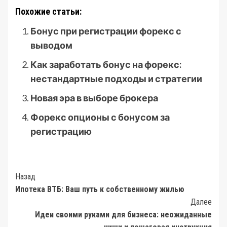
Похожие статьи:
Бонус при регистрации форекс с
выводом
Как заработать бонус на форекс:
нестандартные подходы и стратегии
Новая эра в выборе брокера
Форекс опционы с бонусом за
регистрацию
Post
Назад
Ипотека ВТБ: Ваш путь к собственному жилью
Navigation
Далее
Идеи своими руками для бизнеса: неожиданные