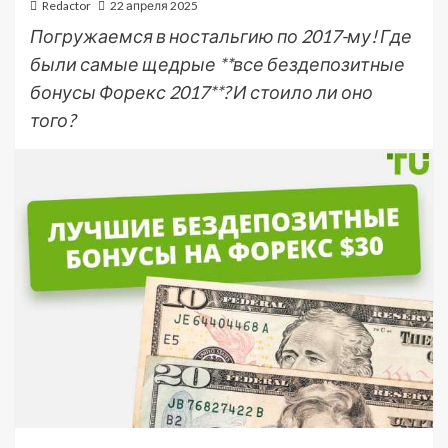
Redactor
22 апреля 2025
Погружаемся в ностальгию по 2017-му! Где
были самые щедрые **все бездепозитные
бонусы Форекс 2017**? И стоило ли оно
того?