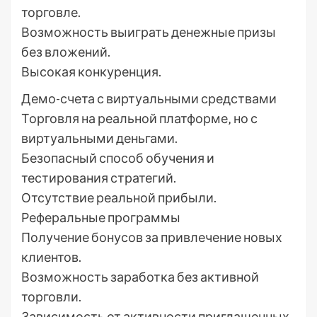
торговле.
Возможность выиграть денежные призы
без вложений.
Высокая конкуренция.
Демо-счета с виртуальными средствами
Торговля на реальной платформе‚ но с
виртуальными деньгами.
Безопасный способ обучения и
тестирования стратегий.
Отсутствие реальной прибыли.
Реферальные программы
Получение бонусов за привлечение новых
клиентов.
Возможность заработка без активной
торговли.
Зависимость от активности приглашенных