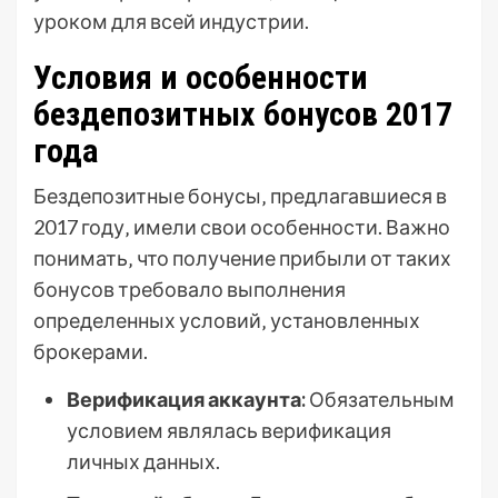
уроком для всей индустрии.
Условия и особенности
бездепозитных бонусов 2017
года
Бездепозитные бонусы‚ предлагавшиеся в
2017 году‚ имели свои особенности. Важно
понимать‚ что получение прибыли от таких
бонусов требовало выполнения
определенных условий‚ установленных
брокерами.
Верификация аккаунта:
Обязательным
условием являлась верификация
личных данных.