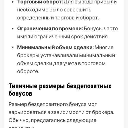
Торговый оборот:
Для вывода прибыли
необходимо было совершить
определенный торговый оборот.
Ограничения по времени:
Бонусы часто
имели ограниченный срок действия.
Минимальный объем сделки:
Многие
брокеры устанавливали минимальный
объем сделки для учета в торговом
обороте.
Типичные размеры бездепозитных
бонусов
Размер бездепозитного бонуса мог
варьироваться в зависимости от брокера.
Обычно‚ предлагались следующие
варианты: