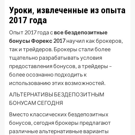
Уроки‚ извлеченные из опыта
2017 года
Опыт 2017 года с
все бездепозитные
бонусы Форекс 2017
научил как брокеров‚
так и трейдеров. Брокеры стали более
тщательно разрабатывать условия
предоставления бонусов‚ а трейдеры –
более осознанно подходить к
использованию этих возможностей.
АЛЬТЕРНАТИВЫ БЕЗДЕПОЗИТНЫМ
БОНУСАМ СЕГОДНЯ
Вместо классических бездепозитных
бонусов‚ сегодня брокеры предлагают
различные альтернативные варианты