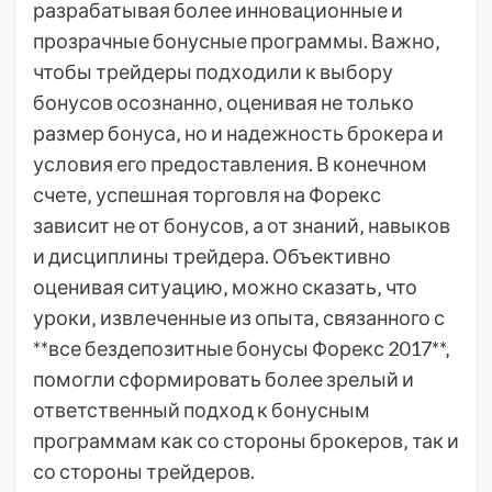
разрабатывая более инновационные и
прозрачные бонусные программы. Важно‚
чтобы трейдеры подходили к выбору
бонусов осознанно‚ оценивая не только
размер бонуса‚ но и надежность брокера и
условия его предоставления. В конечном
счете‚ успешная торговля на Форекс
зависит не от бонусов‚ а от знаний‚ навыков
и дисциплины трейдера. Объективно
оценивая ситуацию‚ можно сказать‚ что
уроки‚ извлеченные из опыта‚ связанного с
**все бездепозитные бонусы Форекс 2017**‚
помогли сформировать более зрелый и
ответственный подход к бонусным
программам как со стороны брокеров‚ так и
со стороны трейдеров.