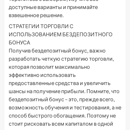
доступные варианты и принимайте
взвешенное решение․
СТРАТЕГИИ ТОРГОВЛИ С
ИСПОЛЬЗОВАНИЕМ БЕЗДЕПОЗИТНОГО
БОНУСА
Получив бездепозитный бонус‚ важно
разработать четкую стратегию торговли‚
которая позволит максимально
эффективно использовать
предоставленные средства и увеличить
шансы на получение прибыли․ Помните‚ что
бездепозитный бонус – это‚ прежде всего‚
возможность обучения и тестирования‚ а не
способ быстрого обогащения․ Поэтому не
стоит рисковать всем капиталом в одной