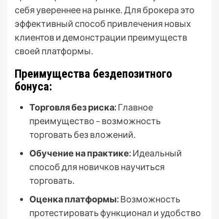
себя увереннее на рынке․ Для брокера это
эффективный способ привлечения новых
клиентов и демонстрации преимуществ
своей платформы․
Преимущества бездепозитного
бонуса:
Торговля без риска:
Главное
преимущество – возможность
торговать без вложений․
Обучение на практике:
Идеальный
способ для новичков научиться
торговать․
Оценка платформы:
Возможность
протестировать функционал и удобство