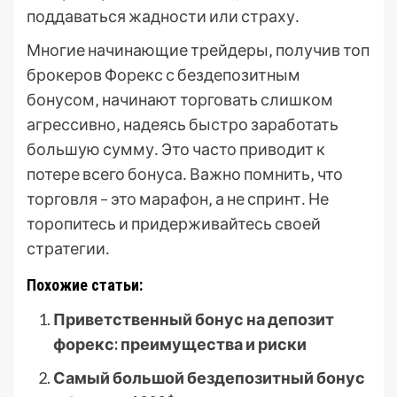
поддаваться жадности или страху․
Многие начинающие трейдеры‚ получив топ
брокеров Форекс с бездепозитным
бонусом‚ начинают торговать слишком
агрессивно‚ надеясь быстро заработать
большую сумму․ Это часто приводит к
потере всего бонуса․ Важно помнить‚ что
торговля – это марафон‚ а не спринт․ Не
торопитесь и придерживайтесь своей
стратегии․
Похожие статьи:
Приветственный бонус на депозит
форекс: преимущества и риски
Самый большой бездепозитный бонус