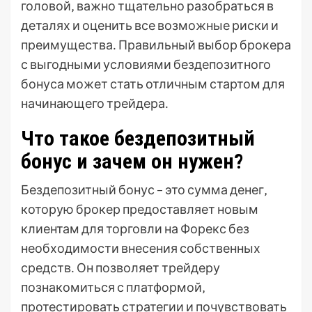
головой‚ важно тщательно разобраться в
деталях и оценить все возможные риски и
преимущества․ Правильный выбор брокера
с выгодными условиями бездепозитного
бонуса может стать отличным стартом для
начинающего трейдера․
Что такое бездепозитный
бонус и зачем он нужен?
Бездепозитный бонус – это сумма денег‚
которую брокер предоставляет новым
клиентам для торговли на Форекс без
необходимости внесения собственных
средств․ Он позволяет трейдеру
познакомиться с платформой‚
протестировать стратегии и почувствовать