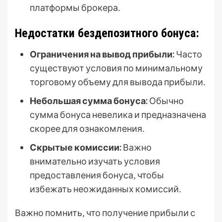
платформы брокера․
Недостатки бездепозитного бонуса:
Ограничения на вывод прибыли:
Часто
существуют условия по минимальному
торговому объему для вывода прибыли․
Небольшая сумма бонуса:
Обычно
сумма бонуса невелика и предназначена
скорее для ознакомления․
Скрытые комиссии:
Важно
внимательно изучать условия
предоставления бонуса‚ чтобы
избежать неожиданных комиссий․
Важно помнить‚ что получение прибыли с