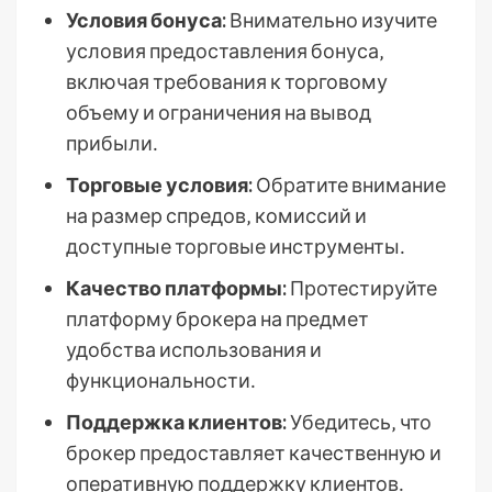
Условия бонуса:
Внимательно изучите
условия предоставления бонуса‚
включая требования к торговому
объему и ограничения на вывод
прибыли․
Торговые условия:
Обратите внимание
на размер спредов‚ комиссий и
доступные торговые инструменты․
Качество платформы:
Протестируйте
платформу брокера на предмет
удобства использования и
функциональности․
Поддержка клиентов:
Убедитесь‚ что
брокер предоставляет качественную и
оперативную поддержку клиентов․