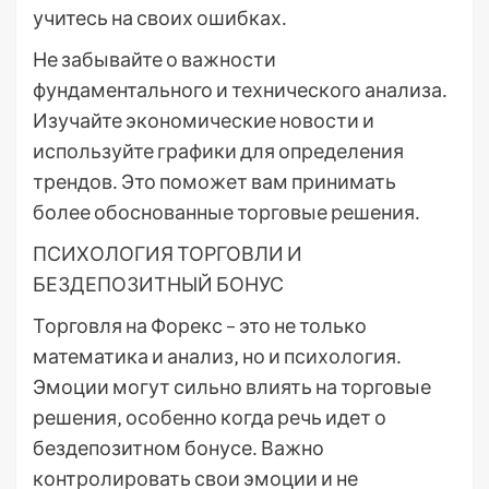
учитесь на своих ошибках․
Не забывайте о важности
фундаментального и технического анализа․
Изучайте экономические новости и
используйте графики для определения
трендов․ Это поможет вам принимать
более обоснованные торговые решения․
ПСИХОЛОГИЯ ТОРГОВЛИ И
БЕЗДЕПОЗИТНЫЙ БОНУС
Торговля на Форекс – это не только
математика и анализ‚ но и психология․
Эмоции могут сильно влиять на торговые
решения‚ особенно когда речь идет о
бездепозитном бонусе․ Важно
контролировать свои эмоции и не