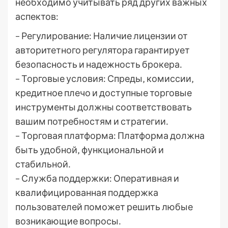
необходимо учитывать ряд других важных
аспектов:
– Регулирование: Наличие лицензии от
авторитетного регулятора гарантирует
безопасность и надежность брокера․
– Торговые условия: Спреды‚ комиссии‚
кредитное плечо и доступные торговые
инструменты должны соответствовать
вашим потребностям и стратегии․
– Торговая платформа: Платформа должна
быть удобной‚ функциональной и
стабильной․
– Служба поддержки: Оперативная и
квалифицированная поддержка
пользователей поможет решить любые
возникающие вопросы․