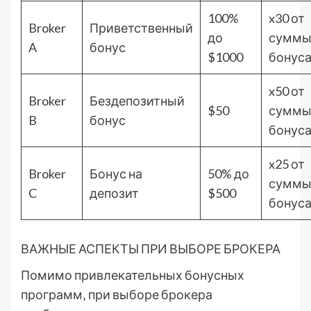
100%
x30 от
Broker
Приветственный
до
сумм
A
бонус
$1000
бонус
x50 от
Broker
Бездепозитный
$50
сумм
B
бонус
бонус
x25 от
Broker
Бонус на
50% до
сумм
C
депозит
$500
бонус
ВАЖНЫЕ АСПЕКТЫ ПРИ ВЫБОРЕ БРОКЕРА
Помимо привлекательных бонусных
программ‚ при выборе брокера