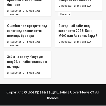
бизнесе
Redactor
30 июня 2026
Redactor
30 июня 2026
Новости
Новости
Ошибки при кредите под
Выгодный займ под
залог недвижимости:
залог авто 2026: Банк,
помощь брокера
МФО или Автоломбард?
Redactor
Redactor
18 июня 2026
18 июня 2026
Новости
Займ на карту Кукуруза
под 0% онлайн: условия и
выгоды
Redactor
18 июня 2026
Copyright © Все права защищены.
|
CoverNews
от AF
themes.