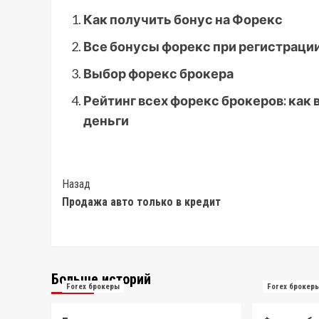
Как получить бонус на Форекс
Все бонусы форекс при регистраци
Выбор форекс брокера
Рейтинг всех форекс брокеров: как
деньги
Post
Назад
Продажа авто только в кредит
Navigation
Больше историй
Forex брокеры
Forex брокер