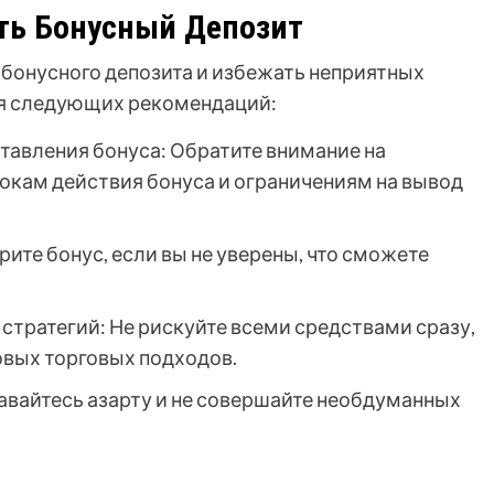
ть Бонусный Депозит
бонусного депозита и избежать неприятных
я следующих рекомендаций:
тавления бонуса: Обратите внимание на
рокам действия бонуса и ограничениям на вывод
ите бонус, если вы не уверены, что сможете
стратегий: Не рискуйте всеми средствами сразу,
овых торговых подходов.
авайтесь азарту и не совершайте необдуманных