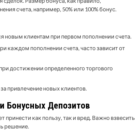
сделок. Размер бонуса, как правило,
ения счета, например, 50% или 100% бонус.
я новым клиентам при первом пополнении счета.
ри каждом пополнении счета, часто зависит от
при достижении определенного торгового
за привлечение новых клиентов.
и Бонусных Депозитов
 принести как пользу, так и вред. Важно взвесить
ть решение.