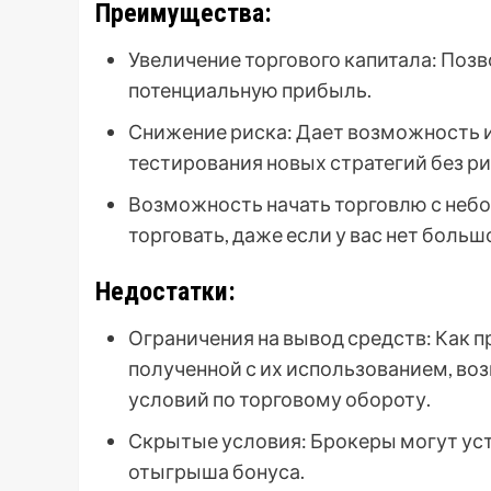
Преимущества:
Увеличение торгового капитала: Поз
потенциальную прибыль.
Снижение риска: Дает возможность 
тестирования новых стратегий без ри
Возможность начать торговлю с небо
торговать, даже если у вас нет боль
Недостатки:
Ограничения на вывод средств: Как п
полученной с их использованием, в
условий по торговому обороту.
Скрытые условия: Брокеры могут уст
отыгрыша бонуса.