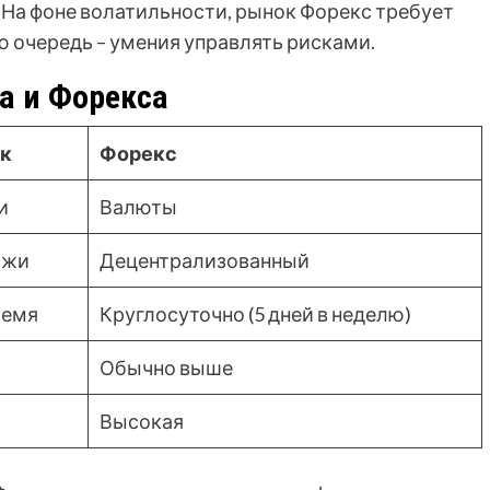
 На фоне волатильности, рынок Форекс требует
ю очередь – умения управлять рисками.
а и Форекса
к
Форекс
и
Валюты
ржи
Децентрализованный
ремя
Круглосуточно (5 дней в неделю)
Обычно выше
Высокая