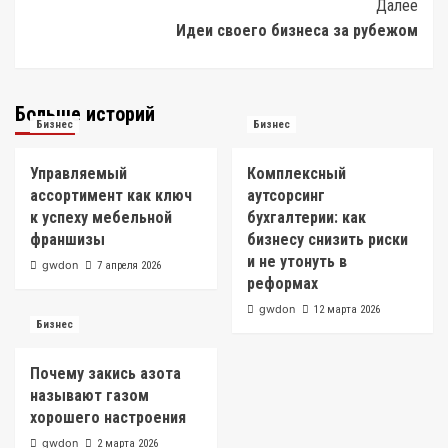
Далее
Идеи своего бизнеса за рубежом
Больше историй
Бизнес
Бизнес
Управляемый
Комплексный
ассортимент как ключ
аутсорсинг
к успеху мебельной
бухгалтерии: как
франшизы
бизнесу снизить риски
и не утонуть в
gwdon
7 апреля 2026
реформах
gwdon
12 марта 2026
Бизнес
Почему закись азота
называют газом
хорошего настроения
gwdon
2 марта 2026