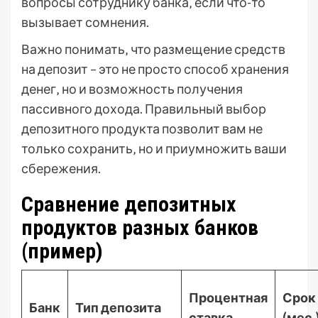
вопросы сотруднику банка‚ если что-то
вызывает сомнения.
Важно понимать‚ что размещение средств
на депозит – это не просто способ хранения
денег‚ но и возможность получения
пассивного дохода. Правильный выбор
депозитного продукта позволит вам не
только сохранить‚ но и приумножить ваши
сбережения.
Сравнение депозитных
продуктов разных банков
(пример)
Процентная
Срок
Банк
Тип депозита
ставка
(мес.