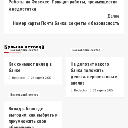
Роботы на Форексе: Принцип работы‚ преимущества
Navigation
и недостатки
Далее
Номер карты Почта Банка: секреты и безопасность
Больше историй
Банковский сектор
Банковский сектор
Как снимают вклад в
На депозит какого
банке
банка положить
деньги: перспективы и
Redactor
22 апреля 2025
анализ
Redactor
22 апреля 2025
Банковский сектор
Вклад в банк где
выгодно: как выбрать и
приумножить свои
сбережения