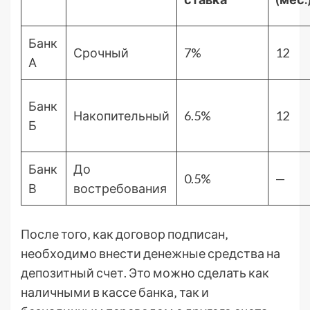
Банк
Срочный
7%
12
А
Банк
Накопительный
6.5%
12
Б
Банк
До
0.5%
—
В
востребования
После того‚ как договор подписан‚
необходимо внести денежные средства на
депозитный счет. Это можно сделать как
наличными в кассе банка‚ так и