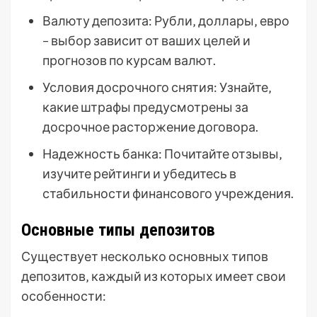
Валюту депозита: Рубли‚ доллары‚ евро
– выбор зависит от ваших целей и
прогнозов по курсам валют.
Условия досрочного снятия: Узнайте‚
какие штрафы предусмотрены за
досрочное расторжение договора.
Надежность банка: Почитайте отзывы‚
изучите рейтинги и убедитесь в
стабильности финансового учреждения.
Основные типы депозитов
Существует несколько основных типов
депозитов‚ каждый из которых имеет свои
особенности: