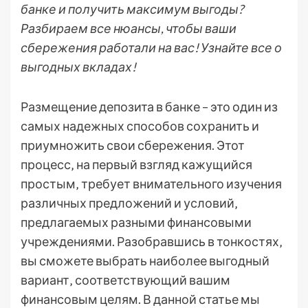
банке и получить максимум выгоды?
Разбираем все нюансы, чтобы ваши
сбережения работали на вас! Узнайте все о
выгодных вкладах!
Размещение депозита в банке – это один из
самых надежных способов сохранить и
приумножить свои сбережения. Этот
процесс‚ на первый взгляд кажущийся
простым‚ требует внимательного изучения
различных предложений и условий‚
предлагаемых разными финансовыми
учреждениями. Разобравшись в тонкостях‚
вы сможете выбрать наиболее выгодный
вариант‚ соответствующий вашим
финансовым целям. В данной статье мы