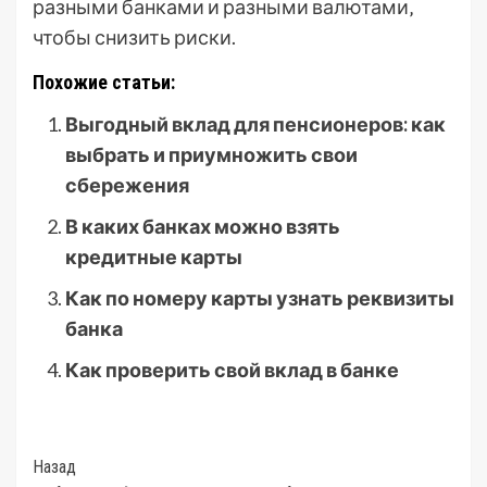
разными банками и разными валютами‚
чтобы снизить риски.
Похожие статьи:
Выгодный вклад для пенсионеров: как
выбрать и приумножить свои
сбережения
В каких банках можно взять
кредитные карты
Как по номеру карты узнать реквизиты
банка
Как проверить свой вклад в банке
Post
Назад