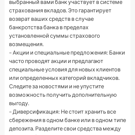
выбранный вами банк участвует в системе
страхования вкладов. Это гарантирует
возврат ваших средств в случае
банкротства банка в пределах
установленной суммы страхового
возмещения.
– Акции и специальные предложения: Банки
часто проводят акции и предлагают
специальные условия для новых клиентов
или определенных категорий вкладчиков.
Следите за новостями и не упустите
возможность получить дополнительную
выгоду.
– Диверсификация: Не стоит хранить все
сбережения в одном банке или в одном типе
депозита. Разделите свои средства между