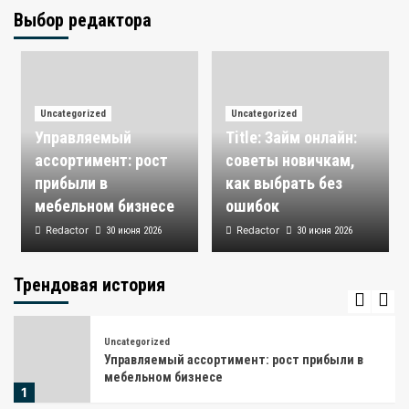
Выбор редактора
Новости
Ошибки при кредите под залог
недвижимости: помощь брокера
3
Uncategorized
Uncategorized
Управляемый
Title: Займ онлайн:
Новости
ассортимент: рост
советы новичкам,
Выгодный займ под залог авто 2026: Банк,
МФО или Автоломбард?
прибыли в
как выбрать без
4
мебельном бизнесе
ошибок
Redactor
Redactor
30 июня 2026
30 июня 2026
Новости
Займ на карту Кукуруза под 0% онлайн:
условия и выгоды
Трендовая история
5
Uncategorized
Управляемый ассортимент: рост прибыли в
мебельном бизнесе
1