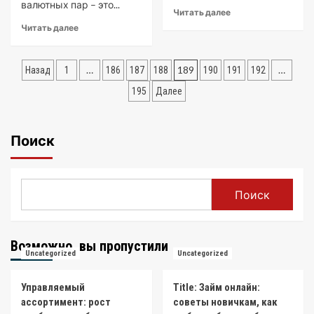
валютных пар – это...
Read
Читать далее
more
Read
Читать далее
about
more
Бизнес
about
Пагинация
Идеи
Прогнозы
…
189
…
Назад
1
186
187
188
190
191
192
для
валюты
записей
Собственного
195
Далее
рынка
Бизнеса
форекс
Поиск
Поиск
Возможно, вы пропустили
Uncategorized
Uncategorized
Управляемый
Title: Займ онлайн:
ассортимент: рост
советы новичкам, как