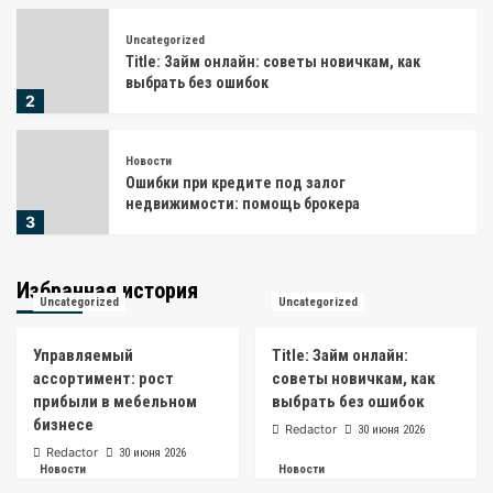
Uncategorized
Title: Займ онлайн: советы новичкам, как
выбрать без ошибок
2
Новости
Ошибки при кредите под залог
недвижимости: помощь брокера
3
Новости
Избранная история
Uncategorized
Выгодный займ под залог авто 2026: Банк,
Uncategorized
МФО или Автоломбард?
4
Управляемый
Title: Займ онлайн:
ассортимент: рост
советы новичкам, как
прибыли в мебельном
выбрать без ошибок
Новости
бизнесе
Займ на карту Кукуруза под 0% онлайн:
Redactor
30 июня 2026
условия и выгоды
Redactor
30 июня 2026
5
Новости
Новости