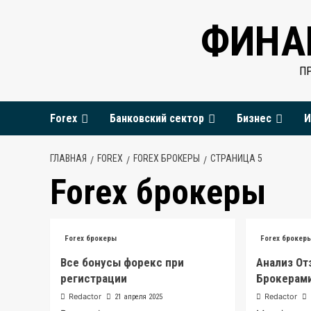
Перейти
ФИНА
к
содержимому
П
Forex
Банковский сектор
Бизнес
И
ГЛАВНАЯ
FOREX
FOREX БРОКЕРЫ
СТРАНИЦА 5
Forex брокеры
Forex брокеры
Forex брокер
Все бонусы форекс при
Анализ От
регистрации
Брокерам
Redactor
Redactor
21 апреля 2025