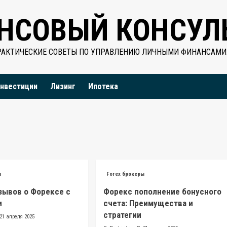
НСОВЫЙ КОНСУЛ
РАКТИЧЕСКИЕ СОВЕТЫ ПО УПРАВЛЕНИЮ ЛИЧНЫМИ ФИНАНСАМИ
нвестиции
Лизинг
Ипотека
ы
Forex брокеры
зывов о Форексе с
Форекс пополнение бонусного
и
счета: Преимущества и
стратегии
21 апреля 2025