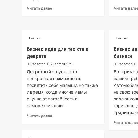
Read
Читать далее
Читать дале
more
about
Свежие
идеи
для
Бизнес
Бизнес
своего
Бизнес идеи для тех кто в
бизнеса
Бизнес ид
декрете
бизнесе
Redactor
Redactor
21 апреля 2025
Декретный отпуск – это
Вот пример
прекрасная возможность
вашим тре
посвятить себя малышу‚ но также
Автомобиль
и время‚ когда многие мамы
на свою зр
ощущают потребность в
эволюциони
самореализации...
горизонты 
Традиционн
Read
Читать далее
more
Читать дале
about
Бизнес