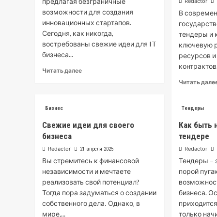
предлагая безграничные
Redactor
возможности для создания
В современ
инновационных стартапов.
государств
Сегодня, как никогда,
тендеры и 
востребованы свежие идеи для IT
ключевую р
бизнеса...
ресурсов и
контрактов. 
Read
Читать далее
more
Читать дале
about
Идеи
для
Бизнес
Тендеры
IT
Свежие идеи для своего
Как быть
бизнеса
стартап
бизнеса
тендере
Redactor
Redactor
21 апреля 2025
Вы стремитесь к финансовой
Тендеры – 
независимости и мечтаете
порой пуг
реализовать свой потенциал?
возможнос
Тогда пора задуматься о создании
бизнеса. О
собственного дела․ Однако‚ в
приходится
мире‚...
только начи