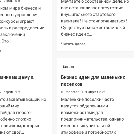
Мечтаете о собственном деле, но
21 апреля 2025
вас останавливает отсутствие
ном мире бизнеса и
внушительного стартового
енного управления‚
капитала? Не стоит отчаиваться!
конкурсы играют
Существует множество малый
оль в распределении
бизнес идеи с...
 заключении
Это...
Read
Читать далее
more
Read
е
about
more
Малый
about
бизнес
Тендеры
Бизнес
идеи
и
 начинающему в
Бизнес идеи для маленьких
с
конкурсы:
малого
поселков
Ключ
капитала
к
Redactor
21 апреля 2025
21 апреля 2025
успеху
это захватывающий, но
Маленькие поселки часто
в
ающий мир
кажутся обделенными
бизнесе
тей для любого
возможностями для
и
государственном
собенно сложно
предпринимательства‚ однако
управлении
 новичкам, которые
именно в их уникальной
нают свой...
атмосфере и потребностях