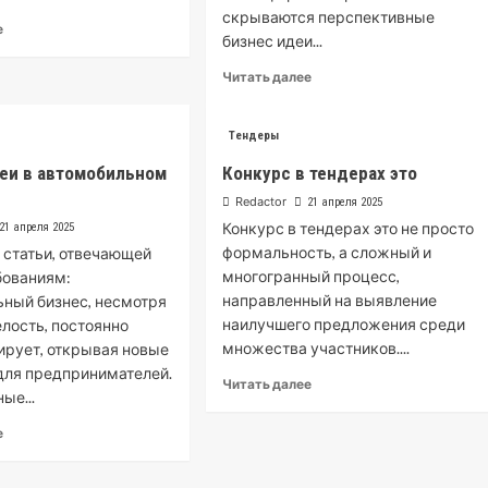
скрываются перспективные
Read
е
бизнес идеи...
more
about
Read
Читать далее
Как
more
быть
about
начинающему
Бизнес
Тендеры
в
идеи
еи в автомобильном
тендере
Конкурс в тендерах это
для
маленьких
Redactor
21 апреля 2025
поселков
Конкурс в тендерах это не просто
21 апреля 2025
формальность, а сложный и
 статьи, отвечающей
многогранный процесс,
бованиям:
направленный на выявление
ный бизнес, несмотря
наилучшего предложения среди
елость, постоянно
множества участников....
рует, открывая новые
для предпринимателей.
Read
Читать далее
ые...
more
about
Read
е
Конкурс
more
в
about
тендерах