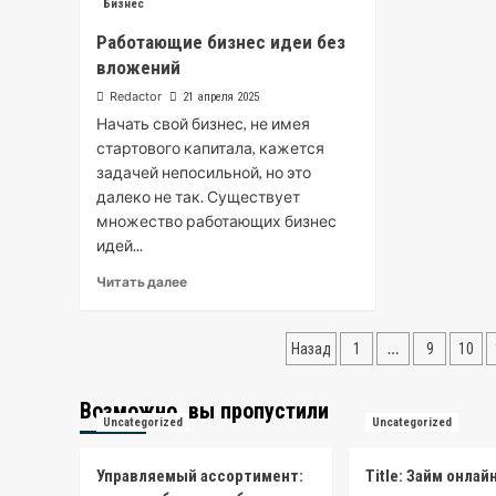
идеи
Бизнес
для
Работающие бизнес идеи без
тех
кто
вложений
в
Redactor
21 апреля 2025
декрете
Начать свой бизнес, не имея
стартового капитала, кажется
задачей непосильной, но это
далеко не так. Существует
множество работающих бизнес
идей...
Read
Читать далее
more
about
Пагинация
Работающие
…
Назад
1
9
10
бизнес
записей
идеи
без
Возможно, вы пропустили
Uncategorized
Uncategorized
вложений
Управляемый ассортимент:
Title: Займ онлай